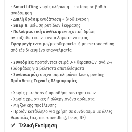
Smart lifting
χωρίς πλήρωση – εστίαση σε βαθιά
αναδόμηση
Διπλή δράση
: ενυδάτωση + βιοδιέγερση
Snap‑8
: μείωση ρυτίδων έκφρασης
Πολυδραστική σύνθεση
: ενισχυτική δράση
αντιοξειδωτικών, τόνου & φωτεινότητας
Εφαρμογή
: ενέσιμο/μεσοθεραπεία ή με microneedling
από εξειδικευμένο επαγγελματία
Συνεδρίες
: προτείνεται σειρά 3‑4 θεραπειών, ανά 2‑4
εβδομάδες για βέλτιστα αποτελέσματα
Συνδυασμός
: συχνά συμπληρώνει laser, peeling
Πρόσθετες Τεχνικές Πληροφορίες
Χωρίς parabens ή προσθήκη συντηρητικών
Χωρίς χρωστικές ή αλλεργιογόνα αρώματα
Μη ζωικής προέλευσης
Προϊόν κατάλληλο για χρήση σε συνδυασμό με άλλες
θεραπείες (π.χ. microneedling, laser, RF)
✅ Τελική Εκτίμηση