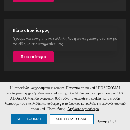
Είστε οδοντίατρος;
Έχουμε για εσάς την κατάλληλη λύση συνεργασίας σχετικά με
τα είδη και τις υπηρεσίες μας.
Περισσότερα
Η ιστοσελίδα μας χρησιμοποιεί cookies. Πατώντας το κουμπί ΑΠΟΔΕΧΟΜΑΙ
αποδέχεσαι τη χρήση όλων των cookies της ιστοσελίδας μας, ενώ με το κουμπί ΔΕΝ
Xcelens
Hyper Center
©
2026
Υλοποίηση:
ΑΠΟΔΕΧΟΜΑΙ θα ενεργοποιηθούν μόνο τα απαραίτητα cookies για την ορθή
λειτουργία του site. Μάθε περισσότερα για τα Cookies και άλλαξε τις επιλογές σου από
το κουμπί "Προτιμήσεις".
Διαβάστε περισσότερα
ΑΠΟΔΕΧΟΜΑΙ
ΔΕΝ ΑΠΟΔΕΧΟΜΑΙ
Προτιμήσεις ↓