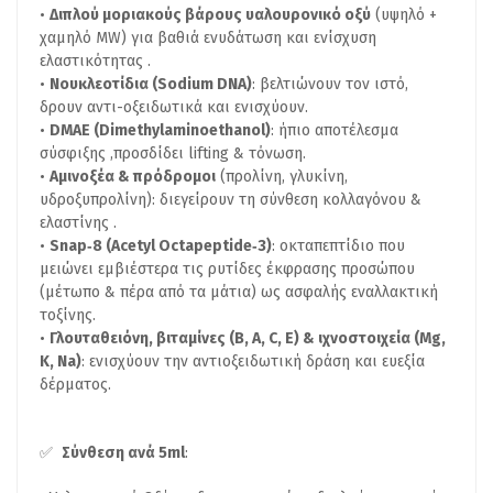
Διπλού μοριακούς βάρους υαλουρονικό οξύ
(υψηλό +
χαμηλό MW) για βαθιά ενυδάτωση και ενίσχυση
ελαστικότητας .
Νουκλεοτίδια (Sodium DNA)
: βελτιώνουν τον ιστό,
δρουν αντι-οξειδωτικά και ενισχύουν.
DMAE (Dimethylaminoethanol)
: ήπιο αποτέλεσμα
σύσφιξης ,προσδίδει lifting & τόνωση.
Αμινοξέα & πρόδρομοι
(προλίνη, γλυκίνη,
υδροξυπρολίνη): διεγείρουν τη σύνθεση κολλαγόνου &
ελαστίνης .
Snap‑8 (Acetyl Octapeptide‑3)
: οκταπεπτίδιο που
μειώνει εμβιέστερα τις ρυτίδες έκφρασης προσώπου
(μέτωπο & πέρα από τα μάτια) ως ασφαλής εναλλακτική
τοξίνης.
Γλουταθειόνη, βιταμίνες (
B
,
A
,
C
,
E
) & ιχνοστοιχεία (
Mg
,
K
,
Na
)
: ενισχύουν την αντιοξειδωτική δράση και ευεξία
δέρματος.
✅
Σύνθεση ανά 5ml
: