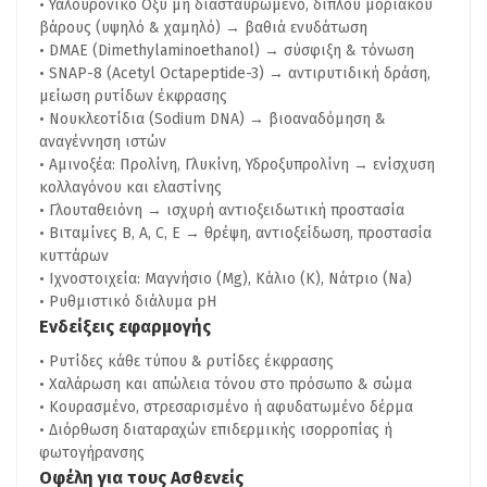
Υαλουρονικό Οξύ μη διασταυρωμένο, διπλού μοριακού
βάρους (υψηλό & χαμηλό) → βαθιά ενυδάτωση
DMAE (Dimethylaminoethanol) → σύσφιξη & τόνωση
SNAP-8 (Acetyl Octapeptide-3) → αντιρυτιδική δράση,
μείωση ρυτίδων έκφρασης
Νουκλεοτίδια (Sodium DNA) → βιοαναδόμηση &
αναγέννηση ιστών
Αμινοξέα: Προλίνη, Γλυκίνη, Υδροξυπρολίνη → ενίσχυση
κολλαγόνου και ελαστίνης
Γλουταθειόνη → ισχυρή αντιοξειδωτική προστασία
Βιταμίνες B, A, C, E → θρέψη, αντιοξείδωση, προστασία
κυττάρων
Ιχνοστοιχεία: Μαγνήσιο (Mg), Κάλιο (K), Νάτριο (Na)
Ρυθμιστικό διάλυμα pH
Ενδείξεις εφαρμογής
Ρυτίδες κάθε τύπου & ρυτίδες έκφρασης
Χαλάρωση και απώλεια τόνου στο πρόσωπο & σώμα
Κουρασμένο, στρεσαρισμένο ή αφυδατωμένο δέρμα
Διόρθωση διαταραχών επιδερμικής ισορροπίας ή
φωτογήρανσης
Οφέλη για τους Ασθενείς